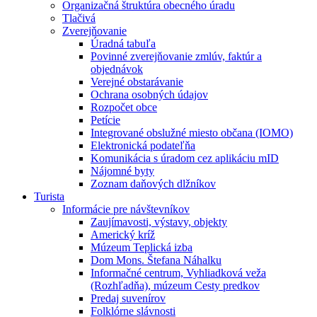
Organizačná štruktúra obecného úradu
Tlačivá
Zverejňovanie
Úradná tabuľa
Povinné zverejňovanie zmlúv, faktúr a
objednávok
Verejné obstarávanie
Ochrana osobných údajov
Rozpočet obce
Petície
Integrované obslužné miesto občana (IOMO)
Elektronická podateľňa
Komunikácia s úradom cez aplikáciu mID
Nájomné byty
Zoznam daňových dlžníkov
Turista
Informácie pre návštevníkov
Zaujímavosti, výstavy, objekty
Americký kríž
Múzeum Teplická izba
Dom Mons. Štefana Náhalku
Informačné centrum, Vyhliadková veža
(Rozhľadňa), múzeum Cesty predkov
Predaj suvenírov
Folklórne slávnosti