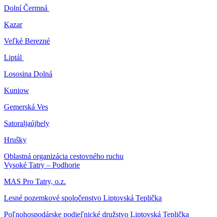
Dolní Čermná
Kazar
Veľké Berezné
Liptál
Lososina Dolná
Kuniow
Gemerská Ves
Satoraljaújhely
Hrušky
Oblastná organizácia cestovného ruchu
Vysoké Tatry – Podhorie
MAS Pro Tatry, o.z.
Lesné pozemkové spoločenstvo Liptovská Teplička
Poľnohospodárske podieľnické družstvo Liptovská Teplička