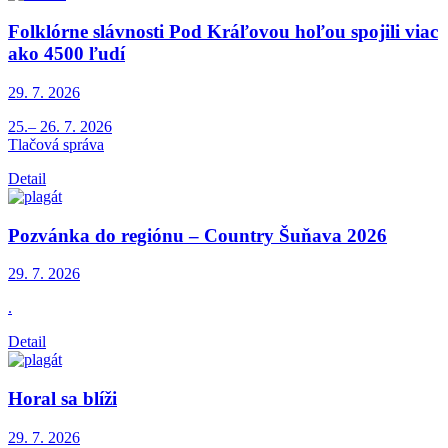
Folklórne slávnosti Pod Kráľovou hoľou spojili viac
ako 4500 ľudí
29. 7.
2026
25.– 26. 7. 2026
Tlačová správa
Detail
Pozvánka do regiónu – Country Šuňava 2026
29. 7.
2026
.
Detail
Horal sa blíži
29. 7.
2026