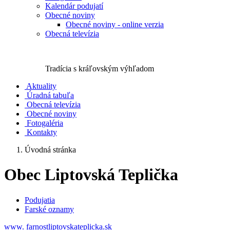
Kalendár podujatí
Obecné noviny
Obecné noviny - online verzia
Obecná televízia
Tradícia s kráľovským výhľadom
Aktuality
Úradná tabuľa
Obecná televízia
Obecné noviny
Fotogaléria
Kontakty
Úvodná stránka
Obec Liptovská Teplička
Podujatia
Farské oznamy
www. farnostliptovskateplicka.sk