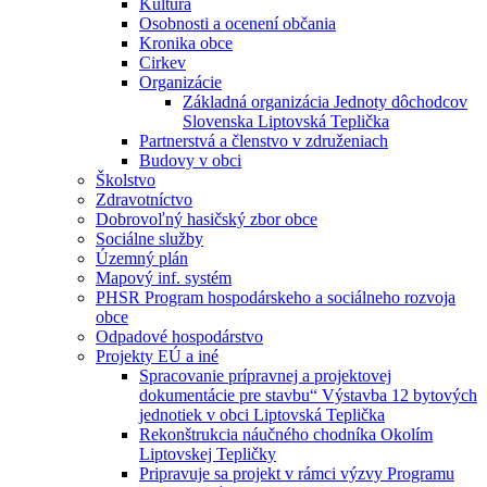
Kultúra
Osobnosti a ocenení občania
Kronika obce
Cirkev
Organizácie
Základná organizácia Jednoty dôchodcov
Slovenska Liptovská Teplička
Partnerstvá a členstvo v združeniach
Budovy v obci
Školstvo
Zdravotníctvo
Dobrovoľný hasičský zbor obce
Sociálne služby
Územný plán
Mapový inf. systém
PHSR Program hospodárskeho a sociálneho rozvoja
obce
Odpadové hospodárstvo
Projekty EÚ a iné
Spracovanie prípravnej a projektovej
dokumentácie pre stavbu“ Výstavba 12 bytových
jednotiek v obci Liptovská Teplička
Rekonštrukcia náučného chodníka Okolím
Liptovskej Tepličky
Pripravuje sa projekt v rámci výzvy Programu