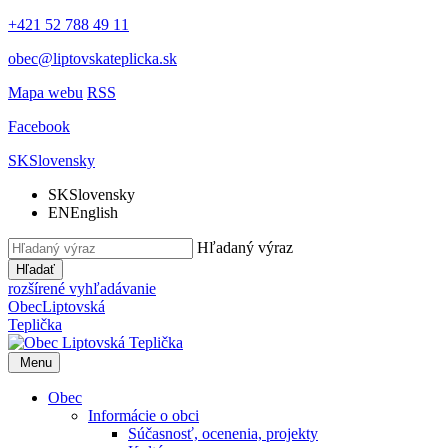
+421 52 788 49 11
obec@liptovskateplicka.sk
Mapa webu
RSS
Facebook
SK
Slovensky
SK
Slovensky
EN
English
Hľadaný výraz
Hľadať
rozšírené vyhľadávanie
Obec
Liptovská
Teplička
Menu
Obec
Informácie o obci
Súčasnosť, ocenenia, projekty