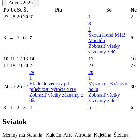
August
2026
Po
Ut
St
Št
Pia
So
Ne
27
28
29
30
31
1
2
8
1
Škoda Horal MTB
3
4
5
6
7
9
Maratón
Zobraziť všetky
záznamy z dňa
10
11
12
13
14
15
16
17
18
19
20
21
22
23
28
29
1
1
Kladenie vencov pri
Výstup na Kráľovu
24
25
26
27
30
príležitosti výročia SNP
hoľu
Zobraziť všetky záznamy z
Zobraziť všetky
dňa
záznamy z dňa
31
1
2
3
4
5
6
Sviatok
Meniny má
Štefánia
, Kajetán, Afra, Afrodita, Kajetána, Štefana