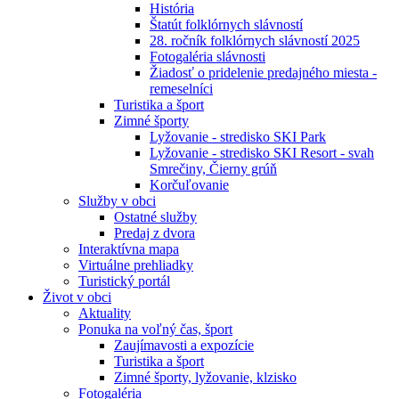
História
Štatút folklórnych slávností
28. ročník folklórnych slávností 2025
Fotogaléria slávnosti
Žiadosť o pridelenie predajného miesta -
remeselníci
Turistika a šport
Zimné športy
Lyžovanie - stredisko SKI Park
Lyžovanie - stredisko SKI Resort - svah
Smrečiny, Čierny grúň
Korčuľovanie
Služby v obci
Ostatné služby
Predaj z dvora
Interaktívna mapa
Virtuálne prehliadky
Turistický portál
Život v obci
Aktuality
Ponuka na voľný čas, šport
Zaujímavosti a expozície
Turistika a šport
Zimné športy, lyžovanie, klzisko
Fotogaléria