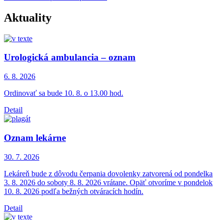
Aktuality
Urologická ambulancia – oznam
6. 8.
2026
Ordinovať sa bude 10. 8. o 13.00 hod.
Detail
Oznam lekárne
30. 7.
2026
Lekáreň bude z dôvodu čerpania dovolenky zatvorená od pondelka
3. 8. 2026 do soboty 8. 8. 2026 vrátane. Opäť otvoríme v pondelok
10. 8. 2026 podľa bežných otváracích hodín.
Detail