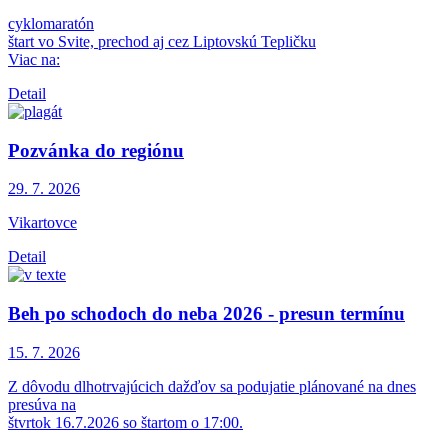
cyklomaratón
štart vo Svite, prechod aj cez Liptovskú Tepličku
Viac na:
Detail
Pozvánka do regiónu
29. 7.
2026
Vikartovce
Detail
Beh po schodoch do neba 2026 - presun termínu
15. 7.
2026
Z dôvodu dlhotrvajúcich dažďov sa podujatie plánované na dnes
presúva na
štvrtok 16.7.2026 so štartom o 17:00.