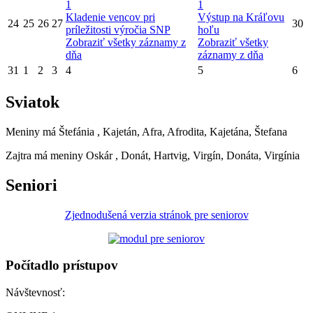
1
1
Kladenie vencov pri
Výstup na Kráľovu
24
25
26
27
30
príležitosti výročia SNP
hoľu
Zobraziť všetky záznamy z
Zobraziť všetky
dňa
záznamy z dňa
31
1
2
3
4
5
6
Sviatok
Meniny má
Štefánia
, Kajetán, Afra, Afrodita, Kajetána, Štefana
Zajtra má meniny
Oskár
, Donát, Hartvig, Virgín, Donáta, Virgínia
Seniori
Zjednodušená verzia stránok pre seniorov
Počítadlo prístupov
Návštevnosť: