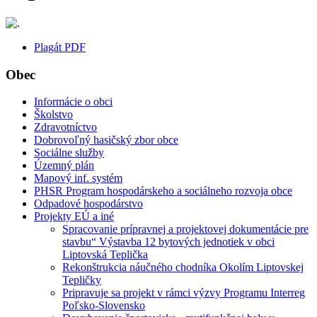
Plagát PDF
Obec
Informácie o obci
Školstvo
Zdravotníctvo
Dobrovoľný hasičský zbor obce
Sociálne služby
Územný plán
Mapový inf. systém
PHSR Program hospodárskeho a sociálneho rozvoja obce
Odpadové hospodárstvo
Projekty EÚ a iné
Spracovanie prípravnej a projektovej dokumentácie pre
stavbu“ Výstavba 12 bytových jednotiek v obci
Liptovská Teplička
Rekonštrukcia náučného chodníka Okolím Liptovskej
Tepličky
Pripravuje sa projekt v rámci výzvy Programu Interreg
Poľsko-Slovensko