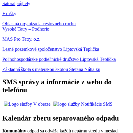
Satoraljaújhely
Hrušky
Oblastná organizácia cestovného ruchu
Vysoké Tatry – Podhorie
MAS Pro Tatry, o.z.
Lesné pozemkové spoločenstvo Liptovská Teplička
Poľnohospodárske podieľnické družstvo Liptovská Teplička
Základná škola s materskou školou Štefana Náhalku
SMS správy a informácie z webu do
telefónu
Kalendár zberu separovaného odpadu
Komunálny
odpad sa odváža každú nepárnu stredu v mesiaci.