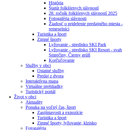
História
Štatút folklórnych slávností
28. ročník folklórnych slávností 2025
Fotogaléria slávnosti
Žiadosť o pridelenie predajného miesta -
remeselníci
Turistika a šport
Zimné športy
Lyžovanie - stredisko SKI Park
Lyžovanie - stredisko SKI Resort - svah
Smrečiny, Čierny grúň
Korčuľovanie
Služby v obci
Ostatné služby
Predaj z dvora
Interaktívna mapa
Virtuálne prehliadky
Turistický portál
Život v obci
Aktuality
Ponuka na voľný čas, šport
Zaujímavosti a expozície
Turistika a šport
Zimné športy, lyžovanie, klzisko
Fotogaléria