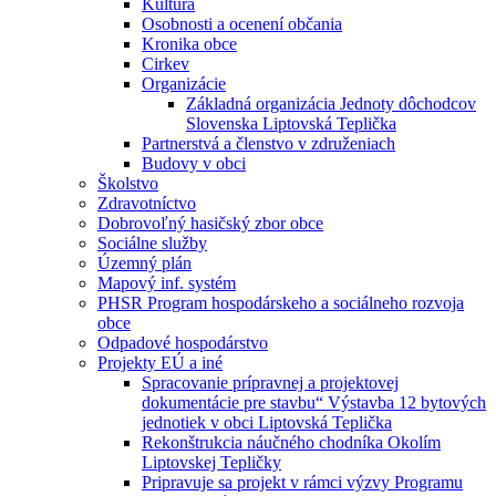
Kultúra
Osobnosti a ocenení občania
Kronika obce
Cirkev
Organizácie
Základná organizácia Jednoty dôchodcov
Slovenska Liptovská Teplička
Partnerstvá a členstvo v združeniach
Budovy v obci
Školstvo
Zdravotníctvo
Dobrovoľný hasičský zbor obce
Sociálne služby
Územný plán
Mapový inf. systém
PHSR Program hospodárskeho a sociálneho rozvoja
obce
Odpadové hospodárstvo
Projekty EÚ a iné
Spracovanie prípravnej a projektovej
dokumentácie pre stavbu“ Výstavba 12 bytových
jednotiek v obci Liptovská Teplička
Rekonštrukcia náučného chodníka Okolím
Liptovskej Tepličky
Pripravuje sa projekt v rámci výzvy Programu