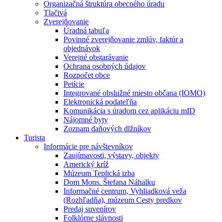
Organizačná štruktúra obecného úradu
Tlačivá
Zverejňovanie
Úradná tabuľa
Povinné zverejňovanie zmlúv, faktúr a
objednávok
Verejné obstarávanie
Ochrana osobných údajov
Rozpočet obce
Petície
Integrované obslužné miesto občana (IOMO)
Elektronická podateľňa
Komunikácia s úradom cez aplikáciu mID
Nájomné byty
Zoznam daňových dlžníkov
Turista
Informácie pre návštevníkov
Zaujímavosti, výstavy, objekty
Americký kríž
Múzeum Teplická izba
Dom Mons. Štefana Náhalku
Informačné centrum, Vyhliadková veža
(Rozhľadňa), múzeum Cesty predkov
Predaj suvenírov
Folklórne slávnosti