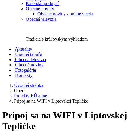
Kalendár podujatí
Obecné noviny
Obecné noviny - online verzia
Obecná televízia
Tradícia s kráľovským výhľadom
Aktuality
Úradná tabuľa
Obecná televízia
Obecné noviny
Fotogaléria
Kontakty
Úvodná stránka
Obec
Projekty EÚ a iné
Pripoj sa na WIFI v Liptovskej Tepličke
Pripoj sa na WIFI v Liptovskej
Tepličke