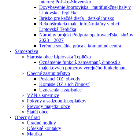
Interreg Poľsko-Slovensko
Dovybavenie športoviska - mutifunkčnej haly v
Liptovskej Tepličke
Ihrisko pre každé dieťa - detské ihrisko
Rekonštrukcia malej infraštruktúry v obci
Liptovská Teplička
Národný projekt Podpora opatrovateľskej služby
2023 – 2027
Terénna sociálna práca a komunitné centrá
Samospráva
Starosta obce Liptovská Teplička
Oznámenie funkcií, zamestnaní, činností a
majetkových pomerov verejného funkcionára
Obecné zastupiteľstvo
Poslanci OZ, obvody
Komisie OZ a ich činnosť
Uznesenia a zápisnice
VZN a smernice
Pokyny a sadzobník poplatkov
Prevody majetku obce
Štatút obce
Obecný úrad
Úradné hodiny
Dôležité kontakty
Matrika