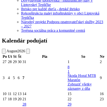
Dovybavenie športoviska - mutifunkčnej haly v
Liptovskej Tepličke
Ihrisko pre každé dieťa - detské ihrisko
Rekonštrukcia malej infraštruktúry v obci Liptovská
Teplička
Národný projekt Podpora opatrovateľskej služby 2023
– 2027
Terénna sociálna práca a komunitné centrá
Kalendár podujatí
August
2026
Po
Ut
St
Št
Pia
So
Ne
27
28
29
30
31
1
2
8
1
Škoda Horal MTB
3
4
5
6
7
9
Maratón
Zobraziť všetky
záznamy z dňa
10
11
12
13
14
15
16
17
18
19
20
21
22
23
28
29