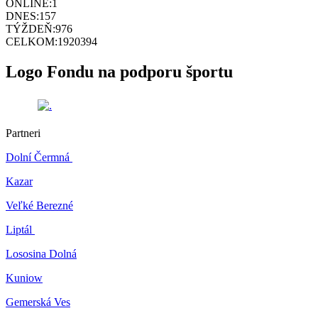
ONLINE:
1
DNES:
157
TÝŽDEŇ:
976
CELKOM:
1920394
Logo Fondu na podporu športu
Partneri
Dolní Čermná
Kazar
Veľké Berezné
Liptál
Lososina Dolná
Kuniow
Gemerská Ves