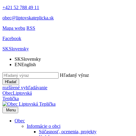
+421 52 788 49 11
obec@liptovskateplicka.sk
Mapa webu
RSS
Facebook
SK
Slovensky
SK
Slovensky
EN
English
Hľadaný výraz
Hľadať
rozšírené vyhľadávanie
Obec
Liptovská
Teplička
Menu
Obec
Informácie o obci
Súčasnosť, ocenenia, projekty