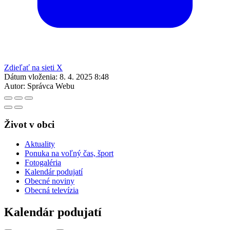
Zdieľať na sieti X
Dátum vloženia:
8. 4. 2025 8:48
Autor:
Správca Webu
Život v obci
Aktuality
Ponuka na voľný čas, šport
Fotogaléria
Kalendár podujatí
Obecné noviny
Obecná televízia
Kalendár podujatí