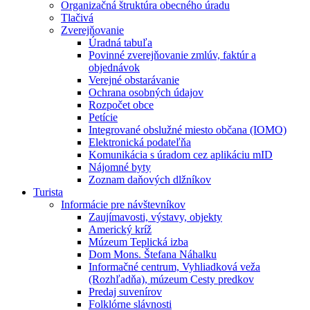
Organizačná štruktúra obecného úradu
Tlačivá
Zverejňovanie
Úradná tabuľa
Povinné zverejňovanie zmlúv, faktúr a
objednávok
Verejné obstarávanie
Ochrana osobných údajov
Rozpočet obce
Petície
Integrované obslužné miesto občana (IOMO)
Elektronická podateľňa
Komunikácia s úradom cez aplikáciu mID
Nájomné byty
Zoznam daňových dlžníkov
Turista
Informácie pre návštevníkov
Zaujímavosti, výstavy, objekty
Americký kríž
Múzeum Teplická izba
Dom Mons. Štefana Náhalku
Informačné centrum, Vyhliadková veža
(Rozhľadňa), múzeum Cesty predkov
Predaj suvenírov
Folklórne slávnosti