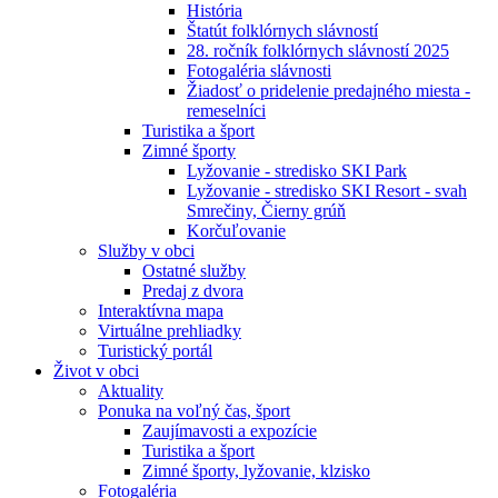
História
Štatút folklórnych slávností
28. ročník folklórnych slávností 2025
Fotogaléria slávnosti
Žiadosť o pridelenie predajného miesta -
remeselníci
Turistika a šport
Zimné športy
Lyžovanie - stredisko SKI Park
Lyžovanie - stredisko SKI Resort - svah
Smrečiny, Čierny grúň
Korčuľovanie
Služby v obci
Ostatné služby
Predaj z dvora
Interaktívna mapa
Virtuálne prehliadky
Turistický portál
Život v obci
Aktuality
Ponuka na voľný čas, šport
Zaujímavosti a expozície
Turistika a šport
Zimné športy, lyžovanie, klzisko
Fotogaléria