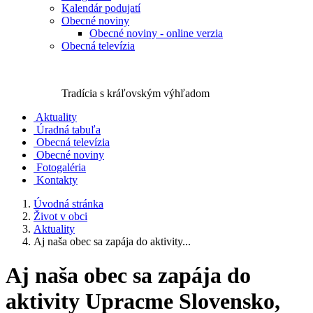
Kalendár podujatí
Obecné noviny
Obecné noviny - online verzia
Obecná televízia
Tradícia s kráľovským výhľadom
Aktuality
Úradná tabuľa
Obecná televízia
Obecné noviny
Fotogaléria
Kontakty
Úvodná stránka
Život v obci
Aktuality
Aj naša obec sa zapája do aktivity...
Aj naša obec sa zapája do
aktivity Upracme Slovensko,