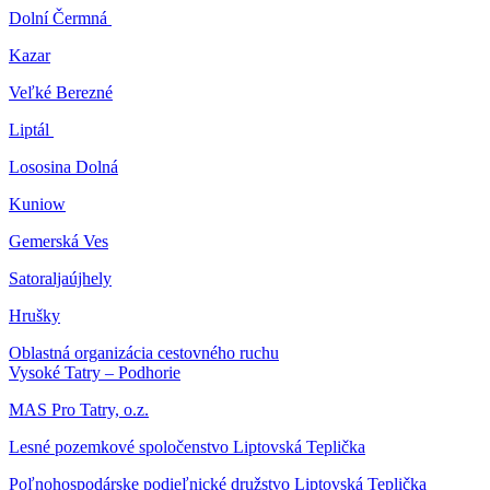
Dolní Čermná
Kazar
Veľké Berezné
Liptál
Lososina Dolná
Kuniow
Gemerská Ves
Satoraljaújhely
Hrušky
Oblastná organizácia cestovného ruchu
Vysoké Tatry – Podhorie
MAS Pro Tatry, o.z.
Lesné pozemkové spoločenstvo Liptovská Teplička
Poľnohospodárske podieľnické družstvo Liptovská Teplička