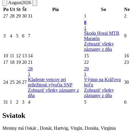
August
2026
Po
Ut
St
Št
Pia
So
Ne
27
28
29
30
31
1
2
8
1
Škoda Horal MTB
3
4
5
6
7
9
Maratón
Zobraziť všetky
záznamy z dňa
10
11
12
13
14
15
16
17
18
19
20
21
22
23
28
29
1
1
Kladenie vencov pri
Výstup na Kráľovu
24
25
26
27
30
príležitosti výročia SNP
hoľu
Zobraziť všetky záznamy z
Zobraziť všetky
dňa
záznamy z dňa
31
1
2
3
4
5
6
Sviatok
Meniny má
Oskár
, Donát, Hartvig, Virgín, Donáta, Virgínia