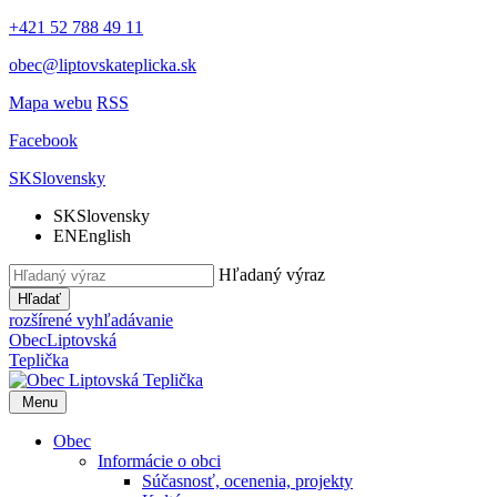
+421 52 788 49 11
obec@liptovskateplicka.sk
Mapa webu
RSS
Facebook
SK
Slovensky
SK
Slovensky
EN
English
Hľadaný výraz
Hľadať
rozšírené vyhľadávanie
Obec
Liptovská
Teplička
Menu
Obec
Informácie o obci
Súčasnosť, ocenenia, projekty