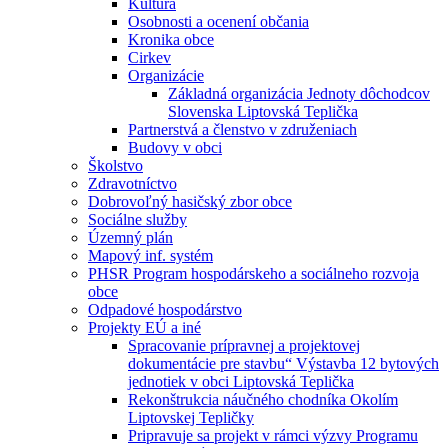
Kultúra
Osobnosti a ocenení občania
Kronika obce
Cirkev
Organizácie
Základná organizácia Jednoty dôchodcov
Slovenska Liptovská Teplička
Partnerstvá a členstvo v združeniach
Budovy v obci
Školstvo
Zdravotníctvo
Dobrovoľný hasičský zbor obce
Sociálne služby
Územný plán
Mapový inf. systém
PHSR Program hospodárskeho a sociálneho rozvoja
obce
Odpadové hospodárstvo
Projekty EÚ a iné
Spracovanie prípravnej a projektovej
dokumentácie pre stavbu“ Výstavba 12 bytových
jednotiek v obci Liptovská Teplička
Rekonštrukcia náučného chodníka Okolím
Liptovskej Tepličky
Pripravuje sa projekt v rámci výzvy Programu