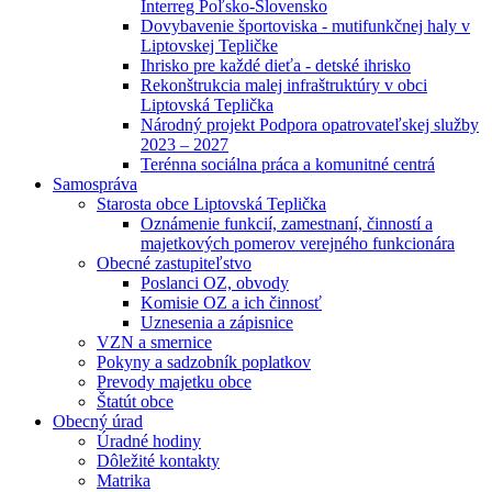
Interreg Poľsko-Slovensko
Dovybavenie športoviska - mutifunkčnej haly v
Liptovskej Tepličke
Ihrisko pre každé dieťa - detské ihrisko
Rekonštrukcia malej infraštruktúry v obci
Liptovská Teplička
Národný projekt Podpora opatrovateľskej služby
2023 – 2027
Terénna sociálna práca a komunitné centrá
Samospráva
Starosta obce Liptovská Teplička
Oznámenie funkcií, zamestnaní, činností a
majetkových pomerov verejného funkcionára
Obecné zastupiteľstvo
Poslanci OZ, obvody
Komisie OZ a ich činnosť
Uznesenia a zápisnice
VZN a smernice
Pokyny a sadzobník poplatkov
Prevody majetku obce
Štatút obce
Obecný úrad
Úradné hodiny
Dôležité kontakty
Matrika