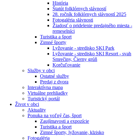
História
Štatút folklórnych slávností
28. ročník folklórnych slávností 2025
Fotogaléria slávnosti
Žiadosť o pridelenie predajného miesta -
remeselníci
Turistika a šport
Zimné športy
Lyžovanie - stredisko SKI Park
Lyžovanie - stredisko SKI Resort - svah
Smrečiny, Čierny grúň
Korčuľovanie
Služby v obci
Ostatné služby
Predaj z dvora
Interaktívna mapa
Virtuálne prehliadky
Turistický portál
Život v obci
Aktuality
Ponuka na voľný čas, šport
Zaujímavosti a expozície
Turistika a šport
Zimné športy, lyžovanie, klzisko
Fotogaléria