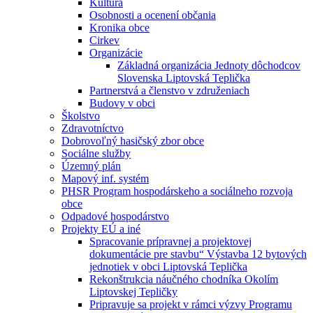
Kultúra
Osobnosti a ocenení občania
Kronika obce
Cirkev
Organizácie
Základná organizácia Jednoty dôchodcov
Slovenska Liptovská Teplička
Partnerstvá a členstvo v združeniach
Budovy v obci
Školstvo
Zdravotníctvo
Dobrovoľný hasičský zbor obce
Sociálne služby
Územný plán
Mapový inf. systém
PHSR Program hospodárskeho a sociálneho rozvoja
obce
Odpadové hospodárstvo
Projekty EÚ a iné
Spracovanie prípravnej a projektovej
dokumentácie pre stavbu“ Výstavba 12 bytových
jednotiek v obci Liptovská Teplička
Rekonštrukcia náučného chodníka Okolím
Liptovskej Tepličky
Pripravuje sa projekt v rámci výzvy Programu