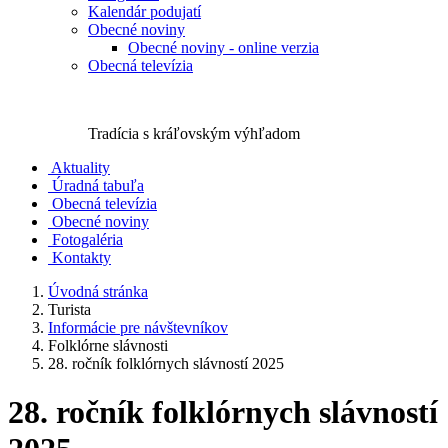
Kalendár podujatí
Obecné noviny
Obecné noviny - online verzia
Obecná televízia
Tradícia s kráľovským výhľadom
Aktuality
Úradná tabuľa
Obecná televízia
Obecné noviny
Fotogaléria
Kontakty
Úvodná stránka
Turista
Informácie pre návštevníkov
Folklórne slávnosti
28. ročník folklórnych slávností 2025
28. ročník folklórnych slávností