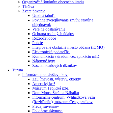
Organizačná štruktúra obecného úradu
Tlačivá
Zverejňovanie
Úradná tabuľa
Povinné zverejňovanie zmlúv, faktúr a
objednávok
Verejné obstarávanie
Ochrana osobných údajov
Rozpočet obce
Petície
Integrované obslužné miesto občana (IOMO)
Elektronická podateľňa
Komunikácia s úradom cez aplikáciu mID
Nájomné byty
Zoznam daňových dlžníkov
Turista
Informácie pre návštevníkov
Zaujímavosti, výstavy, objekty
Americký kríž
Múzeum Teplická izba
Dom Mons. Štefana Náhalku
Informačné centrum, Vyhliadková veža
(Rozhľadňa), múzeum Cesty predkov
Predaj suvenírov
Folklórne slávnosti