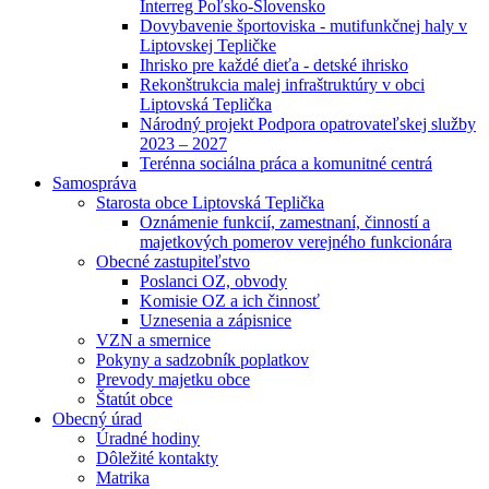
Interreg Poľsko-Slovensko
Dovybavenie športoviska - mutifunkčnej haly v
Liptovskej Tepličke
Ihrisko pre každé dieťa - detské ihrisko
Rekonštrukcia malej infraštruktúry v obci
Liptovská Teplička
Národný projekt Podpora opatrovateľskej služby
2023 – 2027
Terénna sociálna práca a komunitné centrá
Samospráva
Starosta obce Liptovská Teplička
Oznámenie funkcií, zamestnaní, činností a
majetkových pomerov verejného funkcionára
Obecné zastupiteľstvo
Poslanci OZ, obvody
Komisie OZ a ich činnosť
Uznesenia a zápisnice
VZN a smernice
Pokyny a sadzobník poplatkov
Prevody majetku obce
Štatút obce
Obecný úrad
Úradné hodiny
Dôležité kontakty
Matrika