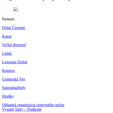
Partneri
Dolní Čermná
Kazar
Veľké Berezné
Liptál
Lososina Dolná
Kuniow
Gemerská Ves
Satoraljaújhely
Hrušky
Oblastná organizácia cestovného ruchu
Vysoké Tatry – Podhorie