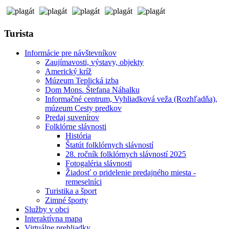
Turista
Informácie pre návštevníkov
Zaujímavosti, výstavy, objekty
Americký kríž
Múzeum Teplická izba
Dom Mons. Štefana Náhalku
Informačné centrum, Vyhliadková veža (Rozhľadňa),
múzeum Cesty predkov
Predaj suvenírov
Folklórne slávnosti
História
Štatút folklórnych slávností
28. ročník folklórnych slávností 2025
Fotogaléria slávnosti
Žiadosť o pridelenie predajného miesta -
remeselníci
Turistika a šport
Zimné športy
Služby v obci
Interaktívna mapa
Virtuálne prehliadky