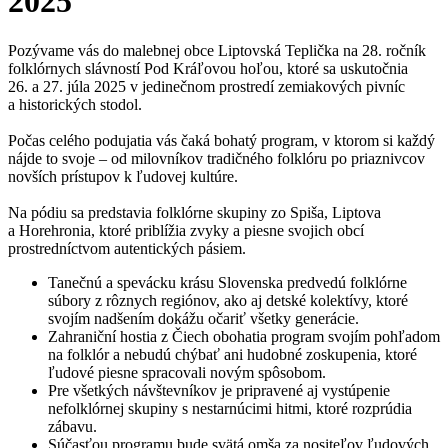
2025
Pozývame vás do malebnej obce Liptovská Teplička na 28. ročník
folklórnych slávností Pod Kráľovou hoľou, ktoré sa uskutočnia
26. a 27. júla 2025 v jedinečnom prostredí zemiakových pivníc
a historických stodol.
Počas celého podujatia vás čaká bohatý program, v ktorom si každý
nájde to svoje – od milovníkov tradičného folklóru po priaznivcov
novších prístupov k ľudovej kultúre.
Na pódiu sa predstavia folklórne skupiny zo Spiša, Liptova
a Horehronia, ktoré priblížia zvyky a piesne svojich obcí
prostredníctvom autentických pásiem.
Tanečnú a spevácku krásu Slovenska predvedú folklórne
súbory z rôznych regiónov, ako aj detské kolektívy, ktoré
svojím nadšením dokážu očariť všetky generácie.
Zahraniční hostia z Čiech obohatia program svojím pohľadom
na folklór a nebudú chýbať ani hudobné zoskupenia, ktoré
ľudové piesne spracovali novým spôsobom.
Pre všetkých návštevníkov je pripravené aj vystúpenie
nefolklórnej skupiny s nestarnúcimi hitmi, ktoré rozprúdia
zábavu.
Súčasťou programu bude svätá omša za nositeľov ľudových