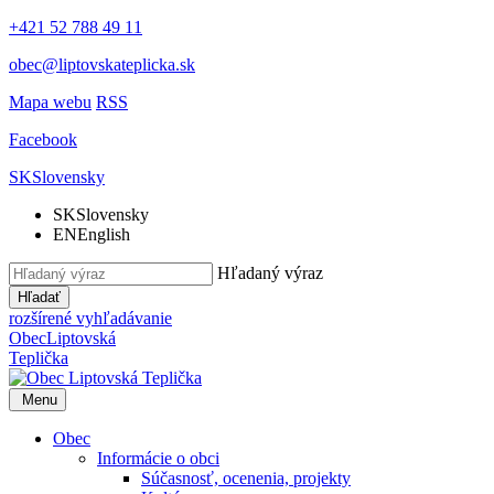
+421 52 788 49 11
obec@liptovskateplicka.sk
Mapa webu
RSS
Facebook
SK
Slovensky
SK
Slovensky
EN
English
Hľadaný výraz
Hľadať
rozšírené vyhľadávanie
Obec
Liptovská
Teplička
Menu
Obec
Informácie o obci
Súčasnosť, ocenenia, projekty