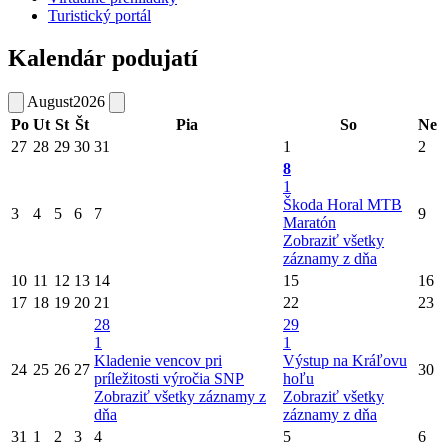
Turistický portál
Kalendár podujatí
August
2026
Po
Ut
St
Št
Pia
So
Ne
27
28
29
30
31
1
2
8
1
Škoda Horal MTB
3
4
5
6
7
9
Maratón
Zobraziť všetky
záznamy z dňa
10
11
12
13
14
15
16
17
18
19
20
21
22
23
28
29
1
1
Kladenie vencov pri
Výstup na Kráľovu
24
25
26
27
30
príležitosti výročia SNP
hoľu
Zobraziť všetky záznamy z
Zobraziť všetky
dňa
záznamy z dňa
31
1
2
3
4
5
6