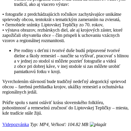
tradícií, ako aj viacero výstav:
• fotografie z predchádzajúcich ročníkov zachytávajúce unikátne
sprievody obcou, tentokrát s tematickým zameraním na zvieratá,
• čiernobiele snímky Liptovskej Tepličky zo 70. rokov,
• výstava obrazov, rezbárskych diel, ale aj krojových záster, ktoré
zapožičali obyvatelia obce – čím prispeli k uchovaniu vzácnych
vzorov a regionálnej rozmanitosti.
Pre rodiny s deťmi i tvorivé duše budú pripravené tvorivé
dielne a školy remesiel – naučíte sa vyšívať, pracovať s hlinou
a v jednej zo stodol si môžete pozrieť fotografie a videá
z obce pri dobrej káve, v inej stodole si zas môžete urobiť
pamiatkovú fotku v kroji.
Vyvrcholením slávností bude tradičný nedeľný alegorický sprievod
obcou – farebná prehliadka krojov, ukážky remesiel a ochutnávka
regionálnych jedál.
Príďte spolu s nami osláviť krásu slovenského folklóru,
pohostinnosť a remeselnú zručnosť do Liptovskej Tepličky – miesta,
kde tradície stále žijú.
Videpozvánka
Typ: MP4, Veľkosť: 104.82 MB